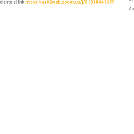
iante el link
https://us02web.zoom.us/j/81018441659
Ac