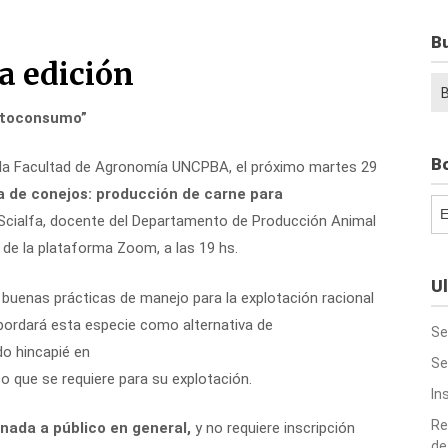
B
a edición
Bu
autoconsumo”
Bo
de la Facultad de Agronomía UNCPBA, el próximo martes 29
a de conejos: producción de carne para
Bo
el Scialfa, docente del Departamento de Producción Animal
 de la plataforma Zoom, a las 19 hs.
Ul
 buenas prácticas de manejo para la explotación racional
 abordará esta especie como alternativa de
Se
o hincapié en
Se
co que se requiere para su explotación.
In
Re
inada a público en general,
y no requiere inscripción
de