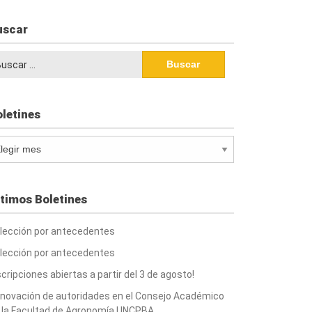
uscar
scar:
letines
letines
timos Boletines
lección por antecedentes
lección por antecedentes
scripciones abiertas a partir del 3 de agosto!
novación de autoridades en el Consejo Académico
 la Facultad de Agronomía UNCPBA