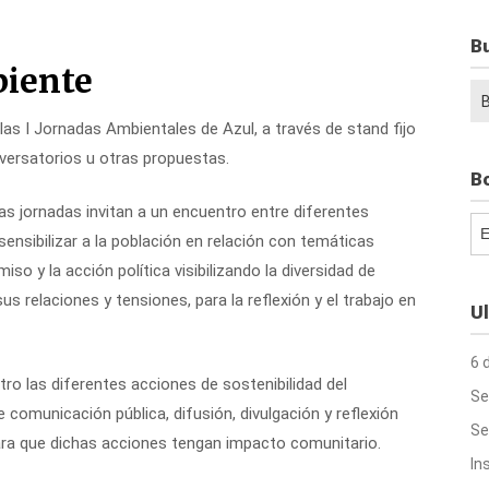
B
biente
Bu
 las I Jornadas Ambientales de Azul, a través de stand fijo
nversatorios u otras propuestas.
Bo
as jornadas invitan a un encuentro entre diferentes
Bo
ensibilizar a la población en relación con temáticas
so y la acción política visibilizando la diversidad de
s relaciones y tensiones, para la reflexión y el trabajo en
Ul
6 
tro las diferentes acciones de sostenibilidad del
Se
comunicación pública, difusión, divulgación y reflexión
Se
ara que dichas acciones tengan impacto comunitario.
In