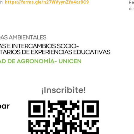
en:
https://forms.gle/n27WVyynZfo4ar8C9
Re
de